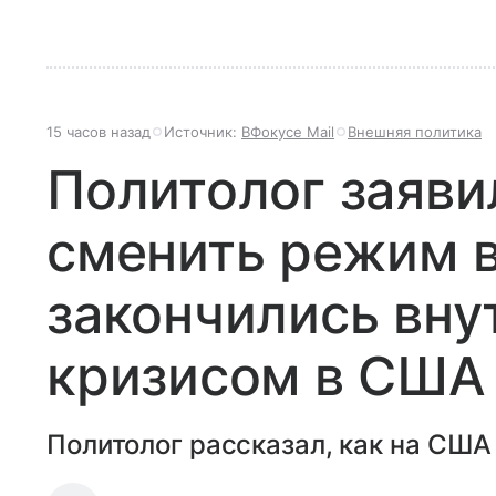
15 часов назад
Источник:
ВФокусе Mail
Внешняя политика
Политолог заяви
сменить режим 
закончились вн
кризисом в США
Политолог рассказал, как на США