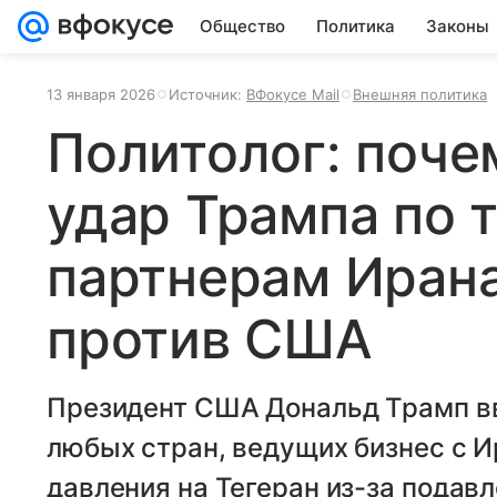
Общество
Политика
Законы
13 января 2026
Источник:
ВФокусе Mail
Внешняя политика
Политолог: поче
удар Трампа по 
партнерам Ирана
против США
Президент США Дональд Трамп вв
любых стран, ведущих бизнес с И
давления на Тегеран из-за подавл