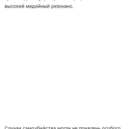
высокий медийный резонанс.
Случаи самоубийства могли не привлечь особого