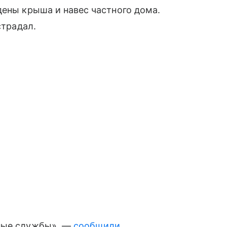
дены крыша и навес частного дома.
страдал.
нные службы», —
сообщили