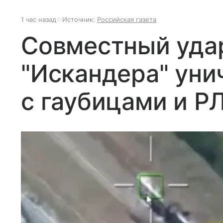
1 час назад
Источник:
Российская газета
Совместный удар
"Искандера" ун
с гаубицами и Р