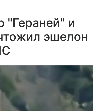
 "Гераней" и
ичтожил эшелон
ЛС