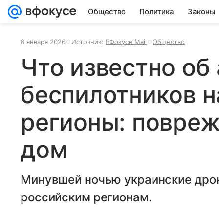
Общество
Политика
Законы
8 января 2026
Источник:
ВФокусе Mail
Общество
Что известно об 
беспилотников н
регионы: повре
дом
Минувшей ночью украинские дрон
российским регионам.