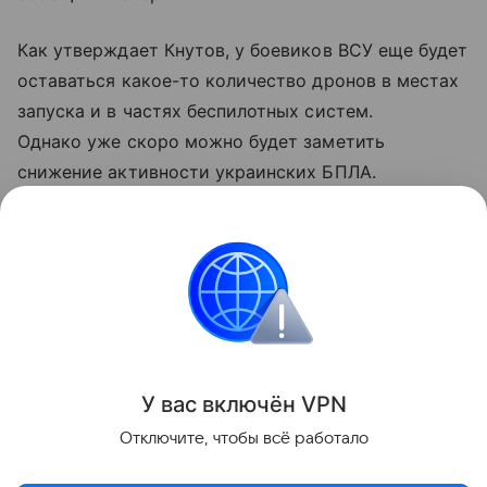
Как утверждает Кнутов, у боевиков ВСУ еще будет
оставаться какое-то количество дронов в местах
запуска и в частях беспилотных систем.
Однако уже скоро можно будет заметить
снижение активности украинских БПЛА.
Проблемы должны коснуться в первую очередь
летательных аппаратов средней и высокой
дальности.
Украина
Россия
Армия
Внешняя политик
Поделиться
У вас включ
ён
V
P
N
Отключите, чтобы всё работало