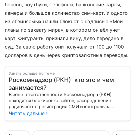
боксов, ноутбуки, телефоны, банковские карты,
камеры и большое количество сим-карт. У одного
из обвиняемых нашли блокнот с надписью «Мои
планы по захвату мира», в котором он вёл учёт
карт. Фигуранты признали вину, дело передано в
суд. За свою работу они получали от 100 до 1100
долларов в день через криптовалютные переводы.
Узнать больше по теме
Роскомнадзор (РКН): кто это и чем
занимается?
В зоне ответственности Роскомнадзора (РКН)
находятся блокировка сайтов, распределение
радиочастот, регистрация СМИ и контроль за
защитой персональных данных. Это главный
Читать дальше
регулятор цифрового и медийного пространства
России. В статье разберем, чем занимается эта
организация и почему она так важна для каждого