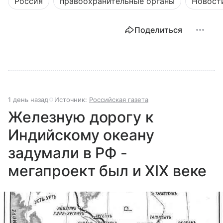
Россия
правоохранительные органы
Новост
пользователя интернета и телефона.
Поделиться
1 день назад
Источник:
Российская газета
Железную дорогу к
Индийскому океану
задумали в РФ -
мегапроект был и XIX веке