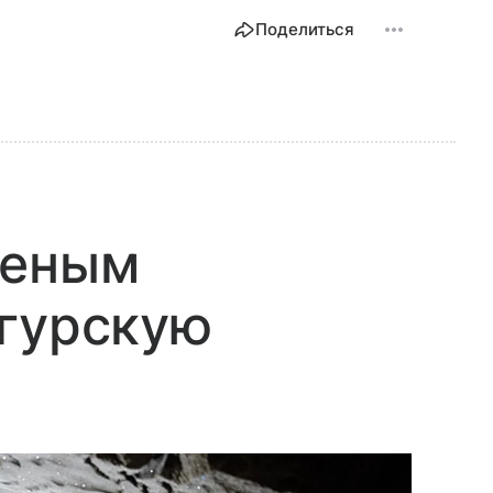
Поделиться
ченым
нгурскую