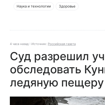
Наука и технологии
Здоровье
4 часа назад
Источник:
Российская газета
Суд разрешил у
обследовать Ку
ледяную пещеру