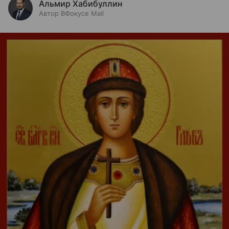
Альмир Хабибуллин
Автор ВФокусе Mail