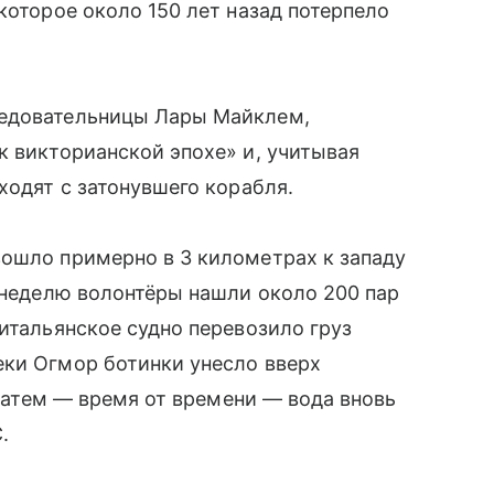
которое около 150 лет назад потерпело
ледовательницы Лары Майклем,
к викторианской эпохе» и, учитывая
ходят с затонувшего корабля.
зошло примерно в 3 километрах к западу
у неделю волонтёры нашли около 200 пар
 итальянское судно перевозило груз
еки Огмор ботинки унесло вверх
а затем — время от времени — вода вновь
.