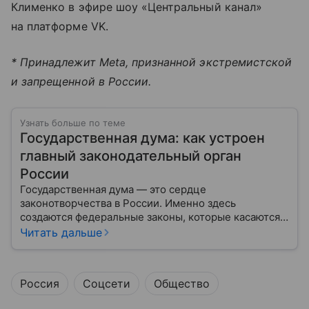
Клименко в эфире шоу «Центральный канал»
на платформе VK.
* Принадлежит Meta, признанной экстремистской
и запрещенной в России.
Узнать больше по теме
Государственная дума: как устроен
главный законодательный орган
России
Государственная дума — это сердце
законотворчества в России. Именно здесь
создаются федеральные законы, которые касаются
жизни каждого гражданина: от образования и
Читать дальше
медицины до налогов и внешней политики. В статье
разберем, как устроена Дума.
Россия
Соцсети
Общество