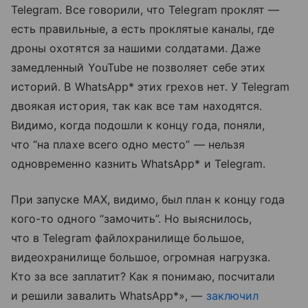
Telegram. Все говорили, что Telegram проклят —
есть правильные, а есть проклятые каналы, где
дроны охотятся за нашими солдатами. Даже
замедленный YouTube не позволяет себе этих
историй. В Whats
A
pp* этих грехов нет. У Telegram
двоякая история, так как все там находятся.
Видимо, когда подошли к концу года, поняли,
что “на плахе всего одно место” — нельзя
одновременно казнить Whats
A
pp* и Telegram.
При запуске MAX, видимо, был план к концу года
кого-то одного “замочить”. Но выяснилось,
что в Telegram файлохранилище большое,
видеохранилище большое, огромная нагрузка.
Кто за все заплатит? Как я понимаю, посчитали
и решили завалить Whats
A
pp*», —
заключил