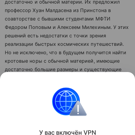
достаточно и обычной материи. Их предложил
профессор Хуан Малдасена из Принстона в
соавторстве с бывшими студентами МФТИ
Федором Поповым и Алексеем Милехиным. У этих
решений есть недостатки с точки зрения
реализации быстрых космических путешествий.
Но не исключено, что в будущем получится найти
кротовые норы с обычной материей, имеющие
достаточно большие размеры и существующие
достаточно долго. Если это удастся, то останется
преодолеть технологические сложности —
создать такую нору на практике, чтобы в нее смог
пролететь космический корабль», — добавил
Ахмедов.
Поделиться
У вас включ
ён
V
P
N