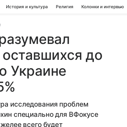
История и культура
Религия
Колонки и интервью
а
дразумевал
б оставшихся до
о Украине
5%
тра исследования проблем
охин специально для ВФокусе
яжелее всего будет