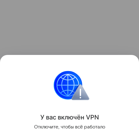
При проблемах со здоровьем необходима
консультация специалиста
Поделиться
У вас включ
ён
V
P
N
Отключите, чтобы всё работало