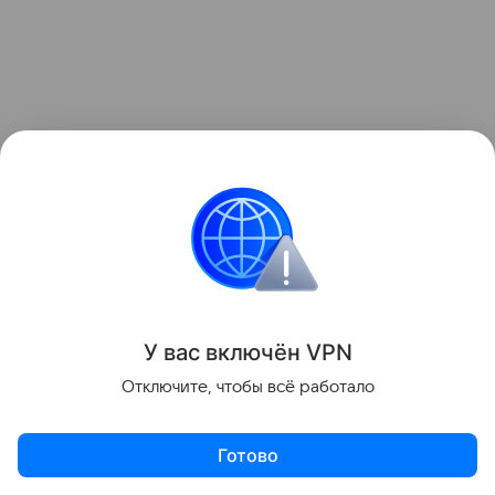
У вас включ
ён
V
P
N
Отключите, чтобы всё работало
Общее число преступлений, совершенных
Готово
иностранцами, снизилось на 29 процентов (с 294