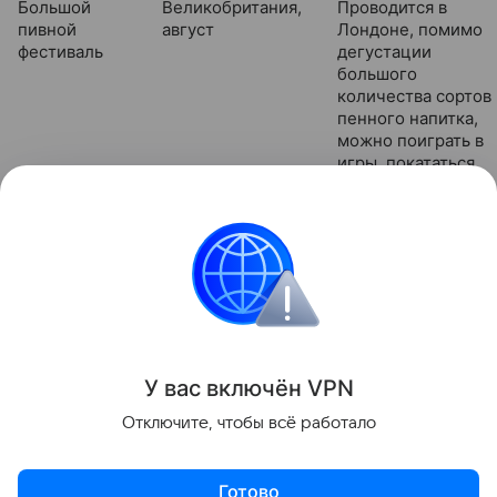
Большой
Великобритания,
Проводится в
пивной
август
Лондоне, помимо
фестиваль
дегустации
большого
количества сортов
пенного напитка,
можно поиграть в
игры, покататься
на аттракционах,
послушать живую
музыку
праздники
Разъясняем
Поделиться
У вас включ
ён
V
P
N
Отключите, чтобы всё работало
Готово