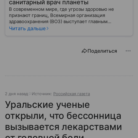
санитарный врач планеты
В современном мире, где угрозы здоровью не
признают границ, Всемирная организация
здравоохранения (ВОЗ) выступает главным
координатором глобального здравоохранения. Эта
Читать дальше
организация не просто борется с эпидемиями, а
провозглашает здоровье фундаментальным правом
человека, работая над его реализацией для
Поделиться
миллиардов людей. Как устроен этот «командный
центр», с какими вызовами он сталкивается в 2026
году и почему его деятельность часто критикуют —
узнайте в нашей статье.
2 дня назад
Источник:
Российская газета
Уральские ученые
открыли, что бессонница
вызывается лекарствами
от головной боли