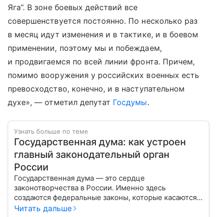
Яга”. В зоне боевых действий все
совершенствуется постоянно. По несколько раз
в месяц идут изменения и в тактике, и в боевом
применении, поэтому мы и побеждаем,
и продвигаемся по всей линии фронта. Причем,
помимо вооружения у российских военных есть
превосходство, конечно, и в наступательном
духе», — отметил депутат
Госдумы
.
Узнать больше по теме
Государственная дума: как устроен
главный законодательный орган
России
Государственная дума — это сердце
законотворчества в России. Именно здесь
создаются федеральные законы, которые касаются
жизни каждого гражданина: от образования и
Читать дальше
медицины до налогов и внешней политики. В статье