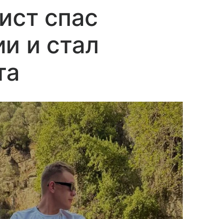
ист спас
и и стал
та