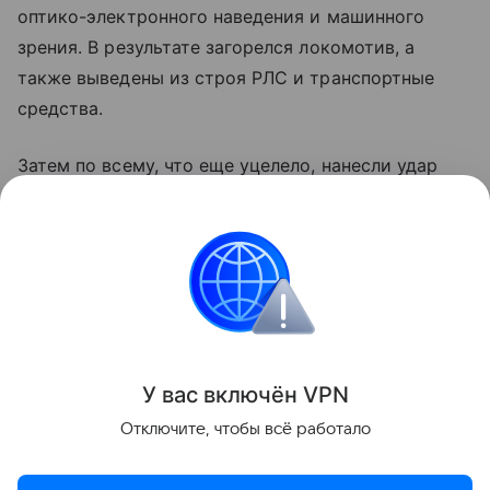
оптико-электронного наведения и машинного
зрения. В результате загорелся локомотив, а
также выведены из строя РЛС и транспортные
средства.
Затем по всему, что еще уцелело, нанесли удар
ракетой оперативно-тактического комплекса
"Искандер-М", как пишут в некоторых источниках,
оснащенного боевой частью воздушного подрыва.
В итоге противник лишился дорогостоящей
техники, необходимой ему на передовой.
Поделиться
У вас включ
ён
V
P
N
Отключите, чтобы всё работало