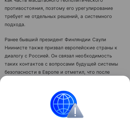
противостояния, поэтому его урегулирование
требует не отдельных решений, а системного
подхода.
Ранее бывший президент Финляндии Саули
Ниинисте также призвал европейские страны к
диалогу с Россией. Он связал необходимость
таких контактов с вопросами будущей системы
безопасности в Европе и отметил, что после
завершения конфликта на Украине европейским
государствам предстоит учитывать наличие
враждебной границы.
США
Европа
Россия
Внешняя политика