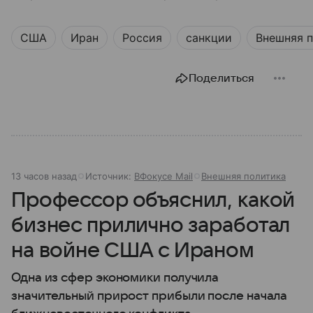
США
Иран
Россия
санкции
Внешняя 
Поделиться
13 часов назад
Источник:
ВФокусе Mail
Внешняя политика
Профессор объяснил, какой
бизнес прилично заработал
на войне США с Ираном
Одна из сфер экономики получила
значительный прирост прибыли после начала