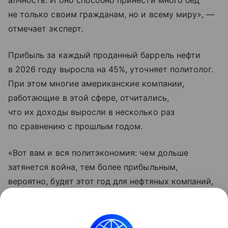
не только своим гражданам, но и всему миру», —
отмечает эксперт.
Прибыль за каждый проданный баррель нефти
в 2026 году выросла на 45%, уточняет политолог.
При этом многие американские компании,
работающие в этой сфере, отчитались,
что их доходы выросли в несколько раз
по сравнению с прошлым годом.
«Вот вам и вся политэкономия: чем дольше
затянется война, тем более прибыльным,
вероятно, будет этот год для нефтяных компаний,
которые обычно выигрывают, когда
энергоресурсов не хватает, а цены высоки. Ничего
личного, только бизнес», — заключил Жданов.