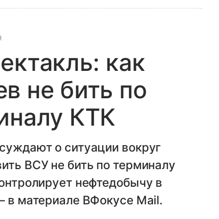
а
ектакль: как
в не бить по
иналу КТК
ссуждают о ситуации вокруг
ить ВСУ не бить по терминалу
контролирует нефтедобычу в
— в материале ВФокусе Mail.