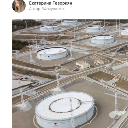
Екатерина Геворкян
Автор ВФокусе Mail