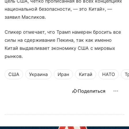
цель США, четко прописанная во всех концепциях
национальной безопасности, — это Китай», —
заявил Масликов.
Спикер отмечает, что Трамп намерен бросить все
силы на сдерживание Пекина, так как именно
Китай выдавливает экономику США с мировых
рынков.
США
Украина
Иран
Китай
НАТО
Т
Поделиться