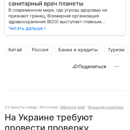
санитарный врач планеты
В современном мире, где угрозы здоровью не
признают границ, Всемирная организация
здравоохранения (ВОЗ) выступает главным
координатором глобального здравоохранения. Эта
Читать дальше
организация не просто борется с эпидемиями, а
провозглашает здоровье фундаментальным правом
человека, работая над его реализацией для
Китай
Россия
Банки и кредиты
Туризм
миллиардов людей. Как устроен этот «командный
центр», с какими вызовами он сталкивается в 2026
году и почему его деятельность часто критикуют —
Поделиться
узнайте в нашей статье.
53 минуты назад
Источник:
ВФокусе Mail
Внешняя политика
На Украине требуют
провести проверку