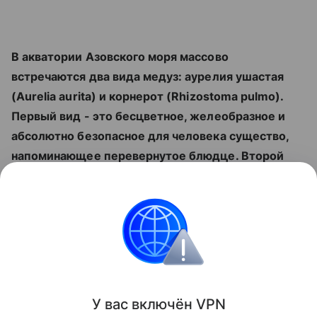
В акватории Азовского моря массово
встречаются два вида медуз: аурелия ушастая
(Aurelia aurita) и корнерот (Rhizostoma pulmo).
Первый вид - это бесцветное, желеобразное и
абсолютно безопасное для человека существо,
напоминающее перевернутое блюдце. Второй
вид гораздо крупнее: его купол достигает
полуметра в поперечнике, а по краю проходит
яркая лиловая кайма. За способность щипать и
обжигать кожу корнерот получил прозвище
"крапивный монстр".
Поделиться
У вас включ
ён
V
P
N