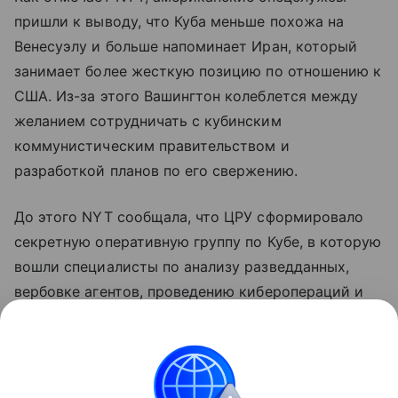
пришли к выводу, что Куба меньше похожа на
Венесуэлу и больше напоминает Иран, который
занимает более жесткую позицию по отношению к
США. Из-за этого Вашингтон колеблется между
желанием сотрудничать с кубинским
коммунистическим правительством и
разработкой планов по его свержению.
До этого NYT сообщала, что ЦРУ сформировало
секретную оперативную группу по Кубе, в которую
вошли специалисты по анализу разведданных,
вербовке агентов, проведению киберопераций и
тайных операций. Группа попытается добиться
раскола в политической элите Кубы и
способствовать приходу к власти политиков,
готовых учитывать требования американского