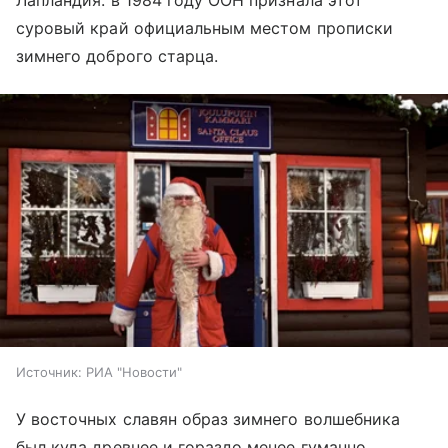
Лапландия: в 1984 году ООН признала этот
суровый край официальным местом прописки
зимнего доброго старца.
Источник:
РИА "Новости"
У восточных славян образ зимнего волшебника
был куда древнее и гораздо менее гуманно