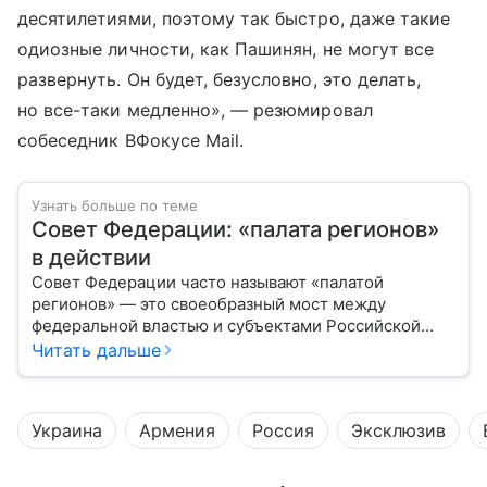
десятилетиями, поэтому так быстро, даже такие
одиозные личности, как Пашинян, не могут все
развернуть. Он будет, безусловно, это делать,
но все-таки медленно», — резюмировал
собеседник ВФокусе Mail.
Узнать больше по теме
Совет Федерации: «палата регионов»
в действии
Совет Федерации часто называют «палатой
регионов» — это своеобразный мост между
федеральной властью и субъектами Российской
Федерации. Если Государственная Дума выражает
Читать дальше
волю народа, то Совет Федерации — голос
регионов, обеспечивающий баланс интересов в
масштабах всей страны.
Украина
Армения
Россия
Эксклюзив