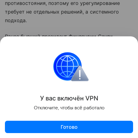
противостояния, поэтому его урегулирование
требует не отдельных решений, а системного
подхода.
Ранее бывший президент Финляндии Саули
Ниинисте также призвал европейские страны к
диалогу с Россией. Он связал необходимость
таких контактов с вопросами будущей системы
безопасности в Европе и отметил, что после
завершения конфликта на Украине европейским
государствам предстоит учитывать наличие
враждебной границы.
У вас включ
ён
V
P
N
Отключите, чтобы всё работало
США
Европа
Россия
Внешняя политика
Готово
Поделиться