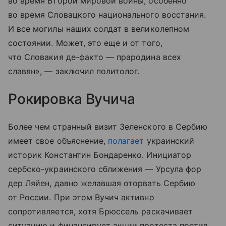
во время Второй мировой войны, особенно
во время Словацкого национального восстания.
И все могилы наших солдат в великолепном
состоянии. Может, это еще и от того,
что Словакия де-факто — прародина всех
славян», — заключил политолог.
Рокировка Вучича
Более чем странный визит Зеленского в Сербию
имеет свое объяснение,
полагает
украинский
историк Константин Бондаренко. Инициатор
сербско-украинского сближения — Урсула фор
дер Ляйен, давно желавшая оторвать Сербию
от России. При этом Вучич активно
сопротивляется, хотя Брюссель раскачивает
ситуацию и финансирует акции протеста против