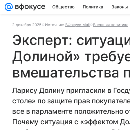
Общество
Политика
Законы
2 декабря 2025
Источник:
ВФокусе Mail
Внешняя политика
Эксперт: ситуац
Долиной» требу
вмешательства 
Ларису Долину пригласили в Госд
столе» по защите прав покупател
все в парламенте положительно о
Почему ситуация с «эффектом До