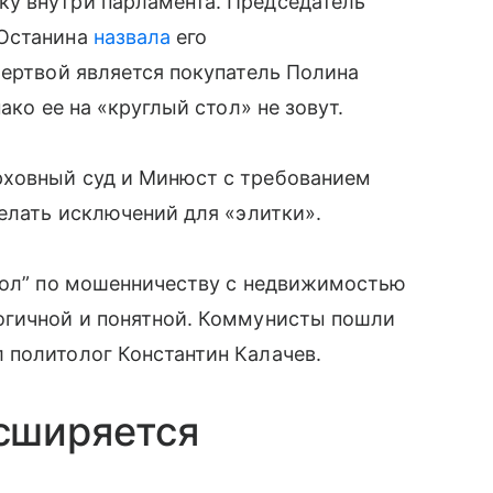
у внутри парламента. Председатель
 Останина
назвала
его
жертвой является покупатель Полина
ако ее на «круглый стол» не зовут.
ховный суд и Минюст с требованием
делать исключений для «элитки».
стол” по мошенничеству с недвижимостью
огичной и понятной. Коммунисты пошли
 политолог Константин Калачев.
сширяется