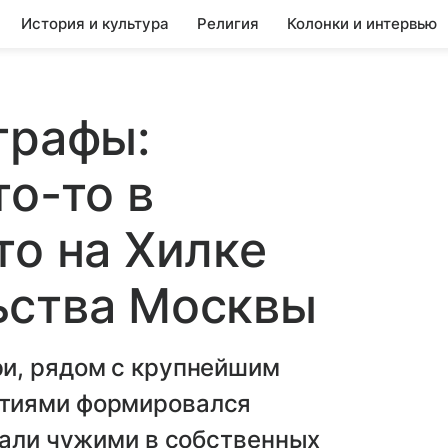
История и культура
Религия
Колонки и интервью
трафы:
то-то в
то на Хилке
ьства Москвы
и, рядом с крупнейшим
тиями формировался
тали чужими в собственных