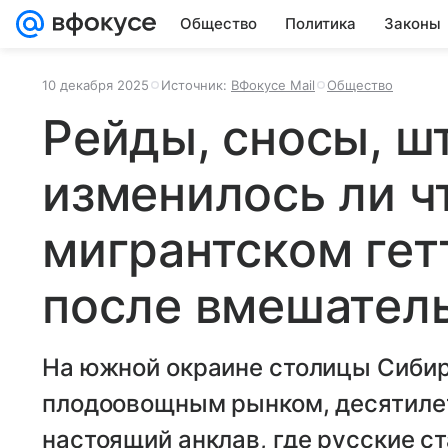
Общество
Политика
Законы
10 декабря 2025
Источник:
ВФокусе Mail
Общество
Рейды, сносы, ш
изменилось ли ч
мигрантском гет
после вмешател
На южной окраине столицы Сибир
плодоовощным рынком, десятиле
настоящий анклав, где русские с