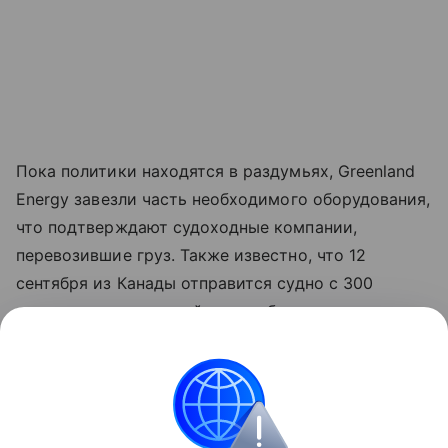
Пока политики находятся в раздумьях,
Greenland
Energy
завезли часть необходимого оборудования,
что подтверждают судоходные компании,
перевозившие груз. Также известно, что 12
сентября из Канады отправится судно с 300
транспортными контейнерами бурового
оборудования. Бурение скважин начнется в
октябре.
США
нефть
Трамп Дональд
Гренландия