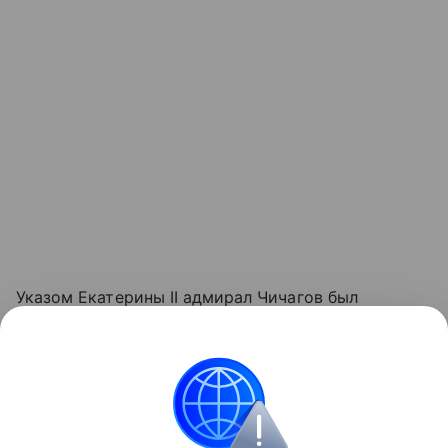
Указом Екатерины II адмирал Чичагов был
награжден орденом Андрея Первозванного, вице-
адмирал Мусин-Пушкин - золотой шпагой с
бриллиантами, контр-адмирал Ханыков - орденом
Св. Владимира II степени. Капитаны кораблей
получили золотые шпаги с надписью за храбрость.