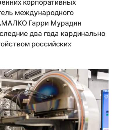
тренних корпоративных
итель международного
 АМАЛКО Гарри Мурадян
оследние два года кардинально
ройством российских