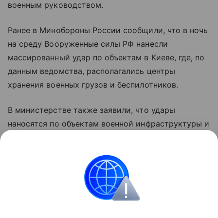
военным руководством.
Ранее в Минобороны России сообщили, что в ночь
на среду Вооруженные силы РФ нанесли
массированный удар по объектам в Киеве, где, по
данным ведомства, располагались центры
хранения военных грузов и беспилотников.
В министерстве также заявили, что удары
наносятся по объектам военной инфраструктуры и
предприятиям оборонно-промышленного
комплекса Украины с применением высокоточного
оружия и беспилотных летательных аппаратов.
Украина
Финляндия
Россия
Внешняя пол