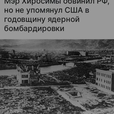
Мэр Хиросимы обвинил РФ,
но не упомянул США в
годовщину ядерной
бомбардировки