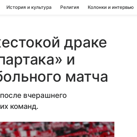
История и культура
Религия
Колонки и интервью
жестокой драке
партака» и
больного матча
 после вчерашнего
их команд.