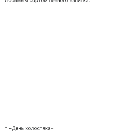
любимым сортом пенного напитка.
* ~День холостяка~