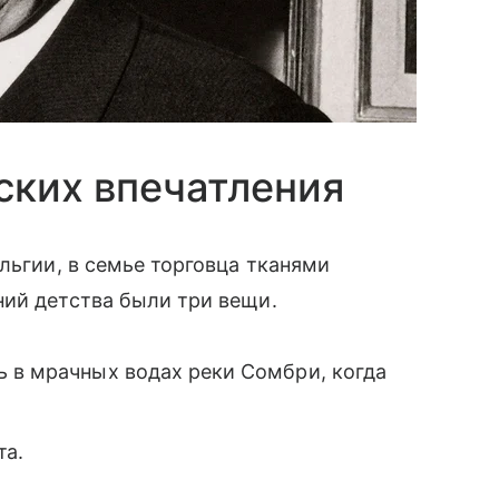
ских впечатления
льгии, в семье торговца тканями
ний детства были три вещи.
ь в мрачных водах реки Сомбри, когда
та.