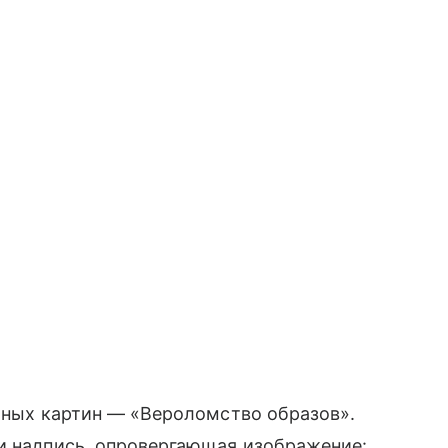
стных картин — «Вероломство образов».
 и надпись, опровергающая изображение: