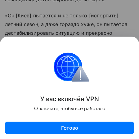
«Он [Киев] пытается и не только [испортить]
летний сезон, а даже гораздо хуже, он пытается
дестабилизировать ситуацию и прекрасно
понимает, что летний сезон, это когда люди с
детьми приезжают отдыхать. Бьет
целенаправленно, это было видно по видео
хорошо, как [осуществлялся] заход с моря.
Абсолютно целенаправленный удар по людям. И
цели гораздо циничнее, чем пытаться посеять
панику и дестабилизировать обстановку», —
У вас включ
ён
V
P
N
сказал Чепа.
Отключите, чтобы всё работало
Об ударе по Геленджику стало известно 3 августа.
Обломки беспилотников упали в селе Архипо-
Готово
Осиповка. По последним данным, пострадали 58