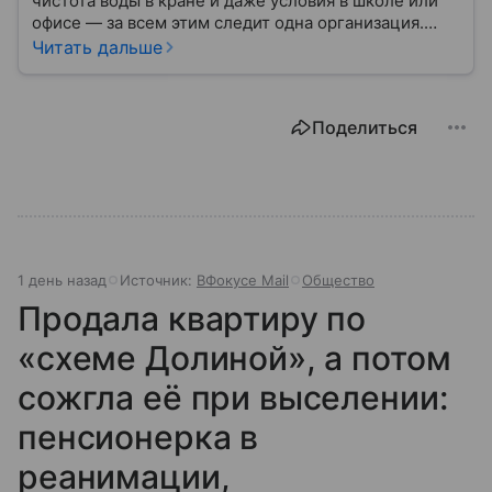
чистота воды в кране и даже условия в школе или
офисе — за всем этим следит одна организация.
Роспотребнадзор — федеральная служба, которая
Читать дальше
защищает права потребителей и следит за
санитарной безопасностью. В статье расскажем, как
устроена эта служба, чем она занимается и почему
Поделиться
её работа важна для каждого жителя России.
1 день назад
Источник:
ВФокусе Mail
Общество
Продала квартиру по
«схеме Долиной», а потом
сожгла её при выселении:
пенсионерка в
реанимации,