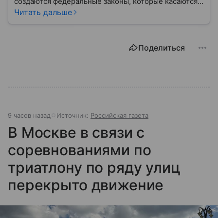
создаются федеральные законы, которые касаются
жизни каждого гражданина: от образования и
Читать дальше
медицины до налогов и внешней политики. В статье
разберем, как устроена Дума.
Поделиться
9 часов назад
Источник:
Российская газета
В Москве в связи с
соревнованиями по
триатлону по ряду улиц
перекрыто движение