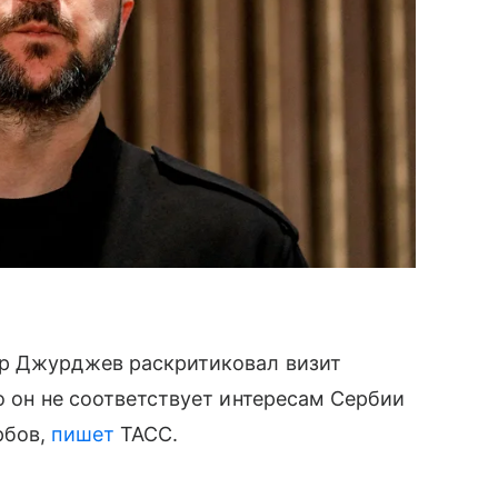
ар Джурджев раскритиковал визит
о он не соответствует интересам Сербии
рбов,
пишет
ТАСС.