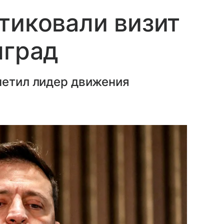
тиковали визит
лград
метил лидер движения