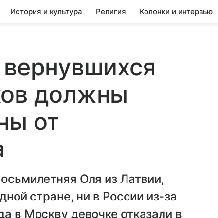
История и культура
Религия
Колонки и интервью
 вернувшихся
ков должны
ны от
а
восьмилетняя Оля из Латвии,
дной стране, ни в России из-за
да в Москву девочке отказали в