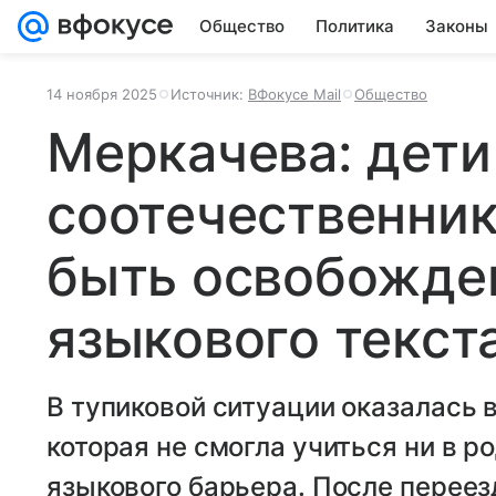
Общество
Политика
Законы
14 ноября 2025
Источник:
ВФокусе Mail
Общество
Меркачева: дети
соотечественни
быть освобожде
языкового текст
В тупиковой ситуации оказалась 
которая не смогла учиться ни в ро
языкового барьера. После переез