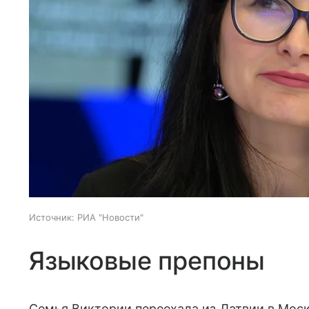
Источник:
РИА "Новости"
Языковые препоны
Семья Виктории переехала из Латвии в Моск