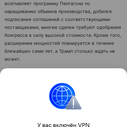
возглавляет программу Пентагона по
наращиванию объемов производства, добился
подписания соглашений с соответствующими
поставщиками, многие сделки требуют одобрения
Конгресса в силу высокой стоимости. Кроме того,
расширение мощностей планируется в течение
ближайших семи лет, а Трамп столько ждать не
может.
Еще в апреле он запросил у законодателей
беспрецедентные полтора триллиона долларов в
бюджет Пентагона, однако пока прогресса по
каким-либо программам финансирования не
достигнуто.
Поделиться
У вас включ
ён
V
P
N