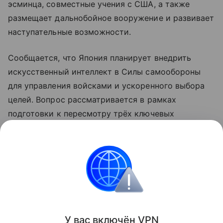
эсминца, совместные учения с США, а также
размещает дальнобойное вооружение и развивает
наступательные возможности.
Сообщается, что Япония планирует внедрить
искусственный интеллект в Силы самообороны
для управления войсками и ускоренного выбора
целей. Вопрос рассматривается в рамках
подготовки к пересмотру трёх ключевых
оборонных документов, включая стратегию
национальной безопасности, которые планируется
обновить до конца года.
КНДР
Япония
Внешняя политика
Новост
Поделиться
У вас включ
ён
V
P
N