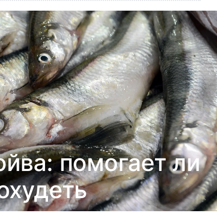
йва: помогает ли
охудеть