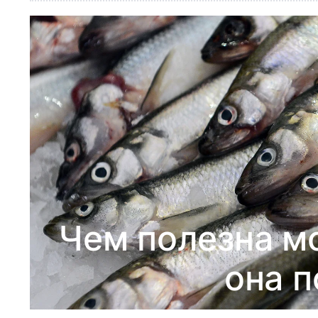
Чем полезна мо
она п