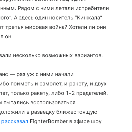
данным. Рядом с ними летали истребители
ного”. А здесь один носитель “Кинжала”
ет третья мировая война? Хотели ли они
л он.
ивали несколько возможных вариантов.
шанс — раз уж с ними начали
бо поиметь и самолет, и ракету, и двух
ет, только ракету, либо 1−2 предателей.
м пытались воспользоваться.
доложили в разведку ближестоящую
—
рассказал
FighterBomber в эфире шоу