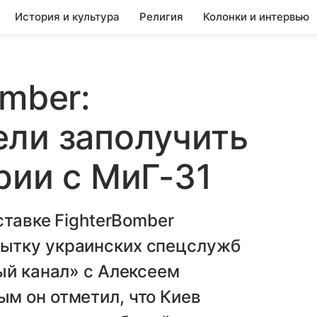
История и культура
Религия
Колонки и интервью
omber:
ли заполучить
рии с МиГ-31
ставке FighterBomber
ытку украинских спецслужб
ый канал» с Алексеем
м он отметил, что Киев