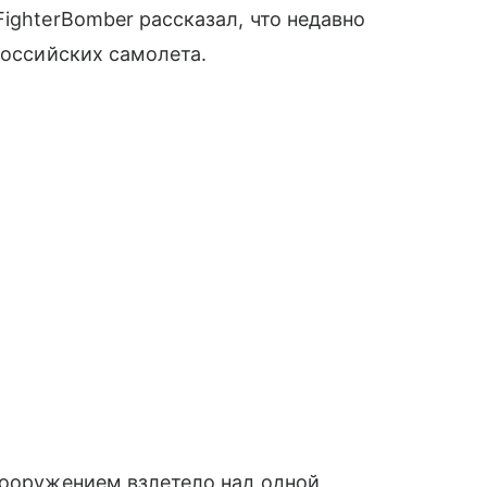
ighterBomber рассказал, что недавно
российских самолета.
вооружением взлетело над одной