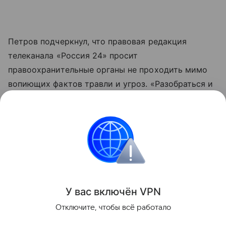
Петров подчеркнул, что правовая редакция
телеканала «Россия 24» просит
правоохранительные органы не проходить мимо
вопиющих фактов травли и угроз. «Разобраться и
установить тех, кто прячется за анонимными
аккаунтами и переходит грань закона, является
делом чести», — написал он.
Россия
правоохранительные органы
кино
Поделиться
У вас включ
ён
V
P
N
Отключите, чтобы всё работало