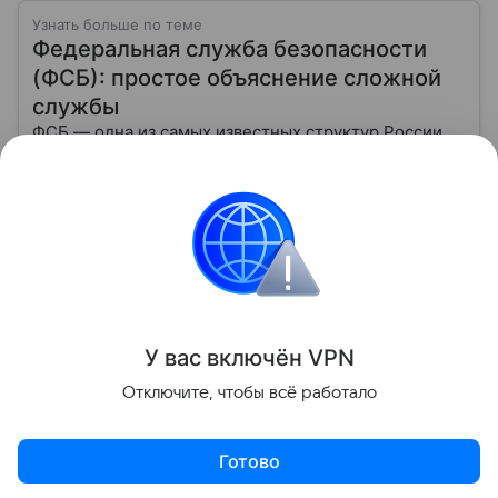
Узнать больше по теме
Федеральная служба безопасности
(ФСБ): простое объяснение сложной
службы
ФСБ — одна из самых известных структур России,
которая всегда окружена ореолом загадочности. О
ней слышали все, но мало кто понимает, чем
именно занимается Федеральная служба
Читать дальше
безопасности, как устроена ее работа, подробнее —
в материале.
Украина
Россия
Крым
ФСБ
Эксклюзи
Поделиться
У вас включ
ён
V
P
N
Отключите, чтобы всё работало
Готово