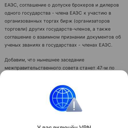
ЕАЭС, соглашение о допуске брокеров и дилеров
одного государства - члена ЕАЭС к участию в
организованных торгах бирж (организаторов
торговли) других государств-членов, а также
соглашение о взаимном признании документов об
ученых званиях в государствах - членах ЕАЭС.
Добавим, что нынешнее заседание
межправительственного совета станет 47-м по
счету с начала работы Евразийского
экономического союза 1 января 2015 года и
вторым в текущем году. Предыдущее заседание
состоялось 26-27 марта 2026 года в
казахстанском Шымкенте.
Поделиться
У вас включ
ён
V
P
N